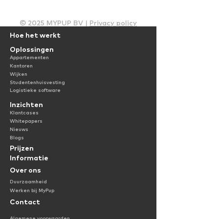
© 2025 MYPUP BV |
Privacy policy
Hoe het werkt
Oplossingen
Appartementen
Kantoren
Wijken
Studentenhuisvesting
Logistieke software
Inzichten
Klantcases
Whitepapers
Nieuws
Blogs
Prijzen
Informatie
Over ons
Duurzaamheid
Werken bij M
yPup
Contact
Algemene voorwaarden