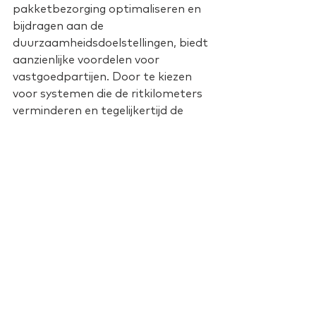
pakketbezorging optimaliseren en 
bijdragen aan de 
duurzaamheidsdoelstellingen, biedt 
aanzienlijke voordelen voor 
vastgoedpartijen. Door te kiezen 
voor systemen die de ritkilometers 
verminderen en tegelijkertijd de 
veiligheid en efficiëntie verhogen, 
kunnen vastgoedbeheerders een 
impact hebben op het milieu en 
tegelijkertijd het wooncomfort van 
bewoners vergroten. De 
significante CO₂-reductie die 
hiermee gerealiseerd wordt, komt 
de CSRD-eisen bovendien ten 
goede.
In de ontwikkeling naar duurzaam 
vastgoed speelt pakketbezorging 
dus een belangrijke rol. Door te 