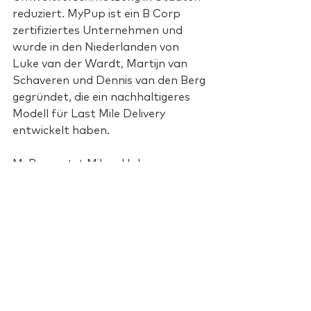
reduziert. MyPup ist ein B Corp 
zertifiziertes Unternehmen und 
wurde in den Niederlanden von 
Luke van der Wardt, Martijn van 
Schaveren und Dennis van den Berg 
gegründet, die ein nachhaltigeres 
Modell für Last Mile Delivery 
entwickelt haben. 
MyPup nutzt Mikro-Hubs, um 
Pakete effizienter zuzustellen und 
Verkehr zu reduzieren. Mit ihren 
intelligenten Paketstationen 
können Benutzer ihre Pakete rund 
um die Uhr abholen und den 
Hausverwalterinnen und 
Hausverwalter wertvolle Zeit und 
Ressourcen sparen. MyPup liefert 